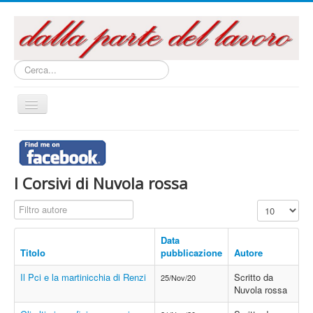
Cerca...
Cambia
navigazione
Home
Questo sito
I Corsivi di Nuvola rossa
Articoli e Saggi
Filtro autore
Visualizza n.
Interventi e Relazioni
Libri e Pubblicazioni
Data
Titolo
pubblicazione
Autore
Audiovisivi
Il Pci e la martinicchia di Renzi
Scritto da
25/Nov/20
Archivi
Nuvola rossa
La campagna referendaria 2016