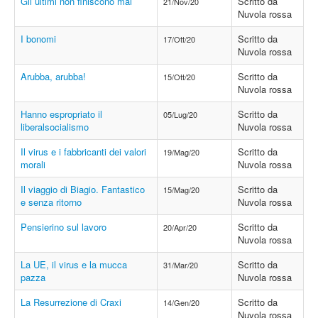
Gli ultimi non finiscono mai
Scritto da
21/Nov/20
Nuvola rossa
I bonomi
Scritto da
17/Ott/20
Nuvola rossa
Arubba, arubba!
Scritto da
15/Ott/20
Nuvola rossa
Hanno espropriato il
Scritto da
05/Lug/20
liberalsocialismo
Nuvola rossa
Il virus e i fabbricanti dei valori
Scritto da
19/Mag/20
morali
Nuvola rossa
Il viaggio di Biagio. Fantastico
Scritto da
15/Mag/20
e senza ritorno
Nuvola rossa
Pensierino sul lavoro
Scritto da
20/Apr/20
Nuvola rossa
La UE, il virus e la mucca
Scritto da
31/Mar/20
pazza
Nuvola rossa
La Resurrezione di Craxi
Scritto da
14/Gen/20
Nuvola rossa