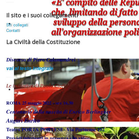
Il sito e i suoi collegamenti
Siti collegati
Contatti
La Civiltà della Costituzione
Discorso
di Piero Calamandrei
vai al testo integrale
Le iniziative di Paolo Ciofi
ROMA 25 maggio 2022 - ore 16,30
Centenario della nascita di Enrico Berlinguer
Auguri Enrico
Teatro PORTA PORTESE- Via Portuense 102
Previsti interventi in presenza e in video