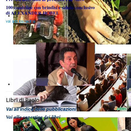
100 candeline con brindisi e saluto conclusivo
di ALEXANDER HOBEL
vai alla locandina
Libri di Paolo Ciofi
Vai all'indice delle pubblicazioni
Vai alle copertine dei libri