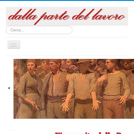
Cerca...
Cambia
navigazione
Home
Questo sito
Articoli e Saggi
Interventi e Relazioni
Libri e Pubblicazioni
Audiovisivi
Archivi
La campagna referendaria 2016