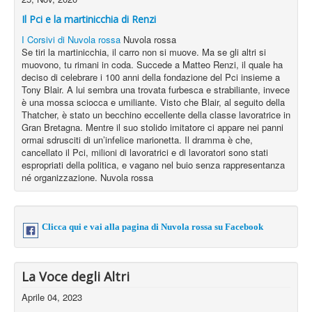
Il Pci e la martinicchia di Renzi
I Corsivi di Nuvola rossa
Nuvola rossa
Se tiri la martinicchia, il carro non si muove. Ma se gli altri si
muovono, tu rimani in coda. Succede a Matteo Renzi, il quale ha
deciso di celebrare i 100 anni della fondazione del Pci insieme a
Tony Blair. A lui sembra una trovata furbesca e strabiliante, invece
è una mossa sciocca e umiliante. Visto che Blair, al seguito della
Thatcher, è stato un becchino eccellente della classe lavoratrice in
Gran Bretagna. Mentre il suo stolido imitatore ci appare nei panni
ormai sdrusciti di un’infelice marionetta. Il dramma è che,
cancellato il Pci, milioni di lavoratrici e di lavoratori sono stati
espropriati della politica, e vagano nel buio senza rappresentanza
né organizzazione. Nuvola rossa
Clicca qui e vai alla pagina di Nuvola rossa su Facebook
La Voce degli Altri
Aprile 04, 2023