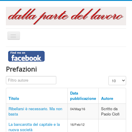
Cambia
navigazione
Home
Questo sito
Prefazioni
Articoli e Saggi
Filtro autore
Visualizza n.
Interventi e Relazioni
Libri e Pubblicazioni
Data
Titolo
pubblicazione
Autore
Audiovisivi
Ribellarsi è necessario. Ma non
Scritto da
04/Mag/16
Archivi
basta
Paolo Ciofi
La campagna referendaria 2016
La bancarotta del capitale e la
16/Feb/12
nuova società