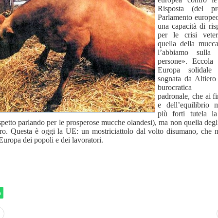
Risposta (del pr
Parlamento europe
una capacità di ri
per le crisi vete
quella della mucc
l’abbiamo sulla 
persone». Eccola 
Europa solidale 
sognata da Altiero
burocratica c
padronale, che ai fi
e dell’equilibrio 
più forti tutela l
ispetto parlando per le prosperose mucche olandesi), ma non quella degl
oro. Questa è oggi la UE: un mostriciattolo dal volto disumano, che 
Europa dei popoli e dei lavoratori.
p