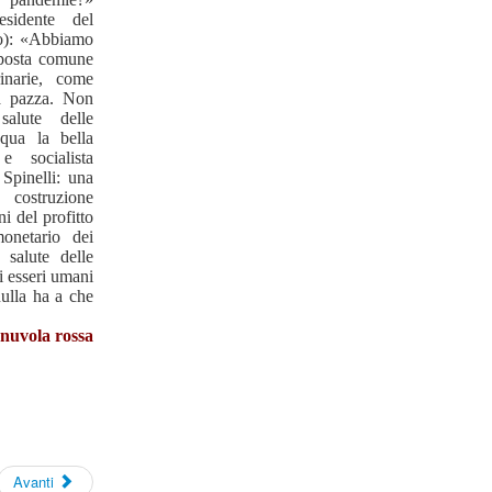
esidente del
o): «Abbiamo
sposta comune
rinarie, come
a pazza. Non
salute delle
qua la bella
e socialista
 Spinelli: una
ostruzione
ni del profitto
monetario dei
a salute delle
i esseri umani
nulla ha a che
nuvola rossa
Avanti