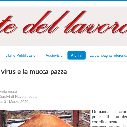
Libri e Pubblicazioni
Audiovisivi
Archivi
La campagna referenda
l virus e la mucca pazza
vola rossa
Corsivi di Nuvola rossa
to: 31 Marzo 2020
Domanda: Il «cor
pone il probl
coordinamento 
europea contro l