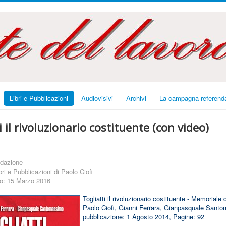
Libri e Pubblicazioni
Audiovisivi
Archivi
La campagna referenda
i il rivoluzionario costituente (con video)
dazione
bri e Pubblicazioni di Paolo Ciofi
to: 15 Marzo 2016
Togliatti il rivoluzionario costituente - Memoriale d
Paolo Ciofi, Gianni Ferrara, Gianpasquale Sant
pubblicazione: 1 Agosto 2014, Pagine: 92