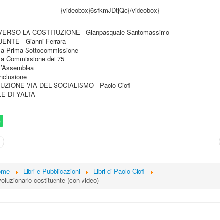
{videobox}6sfkmJDtjQc{/videobox}
VERSO LA COSTITUZIONE - Gianpasquale Santomassimo
ENTE - Gianni Ferrara
ella Prima Sottocommissione
ella Commissione dei 75
ell’Assemblea
nclusione
UZIONE VIA DEL SOCIALISMO - Paolo Ciofi
E DI YALTA
p
ome
Libri e Pubblicazioni
Libri di Paolo Ciofi
rivoluzionario costituente (con video)