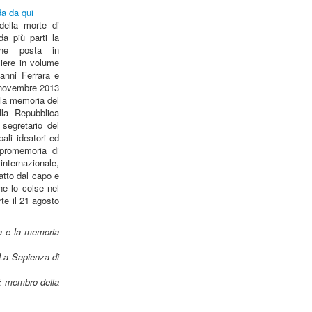
da da qui
della morte di
a più parti la
iene posta in
liere in volume
anni Ferrara e
 novembre 2013
 la memoria del
lla Repubblica
 segretario del
pali ideatori ed
 promemoria di
internazionale,
atto dal capo e
he lo colse nel
te il 21 agosto
ia e la memoria
̀ La Sapienza di
È membro della