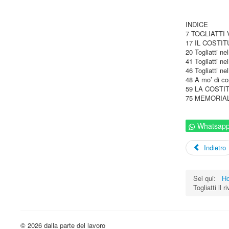
INDICE
7 TOGLIATTI 
17 IL COSTITU
20 Togliatti n
41 Togliatti n
46 Togliatti n
48 A mo’ di co
59 LA COSTIT
75 MEMORIAL
Whatsap
Indietro
Sei qui:
H
Togliatti il 
© 2026 dalla parte del lavoro