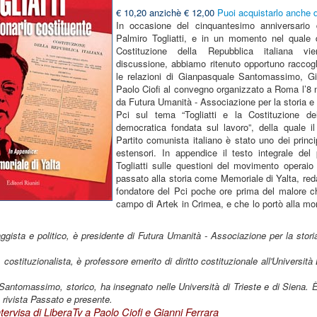
€ 10,20 anzichè € 12,00
Puoi acquistarlo anche 
In occasione del cinquantesimo anniversario 
Palmiro Togliatti, e in un momento nel quale d
Costituzione della Repubblica italiana v
discussione, abbiamo ritenuto opportuno raccog
le relazioni di Gianpasquale Santomassimo, Gi
Paolo Ciofi al convegno organizzato a Roma l’8
da Futura Umanità - Associazione per la storia e
Pci sul tema “Togliatti e la Costituzione de
democratica fondata sul lavoro”, della quale il
Partito comunista italiano è stato uno dei princi
estensori. In appendice il testo integrale del
Togliatti sulle questioni del movimento operaio 
passato alla storia come Memoriale di Yalta, red
fondatore del Pci poche ore prima del malore c
campo di Artek in Crimea, e che lo portò alla mor
aggista e politico, è presidente di Futura Umanità - Associazione per la stor
 costituzionalista, è professore emerito di diritto costituzionale all'Universita
antomassimo, storico, ha insegnato nelle Università di Trieste e di Siena. 
 rivista Passato e presente.
Intervisa di LiberaTv a Paolo Ciofi e Gianni Ferrara