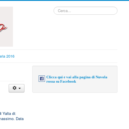
Cerca...
ria 2016
Clicca qui e vai alla pagina di Nuvola
rossa su Facebook
i Yalta di:
omassimo. Data