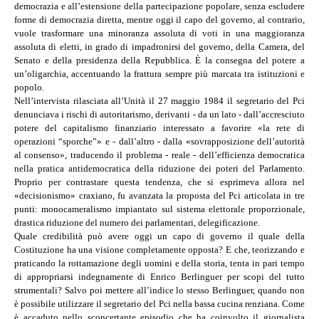
democrazia e all’estensione della partecipazione popolare, senza escludere
forme di democrazia diretta, mentre oggi il capo del governo, al contrario,
vuole trasformare una minoranza assoluta di voti in una maggioranza
assoluta di eletti, in grado di impadronirsi del governo, della Camera, del
Senato e della presidenza della Repubblica. È la consegna del potere a
un’oligarchia, accentuando la frattura sempre più marcata tra istituzioni e
popolo.
Nell’intervista rilasciata all’Unità il 27 maggio 1984 il segretario del Pci
denunciava i rischi di autoritarismo, derivanti - da un lato - dall’accresciuto
potere del capitalismo finanziario interessato a favorire «la rete di
operazioni “sporche”» e - dall’altro - dalla «sovrapposizione dell’autorità
al consenso», traducendo il problema - reale - dell’efficienza democratica
nella pratica antidemocratica della riduzione dei poteri del Parlamento.
Proprio per contrastare questa tendenza, che si esprimeva allora nel
«decisionismo» craxiano, fu avanzata la proposta del Pci articolata in tre
punti: monocameralismo impiantato sul sistema elettorale proporzionale,
drastica riduzione del numero dei parlamentari, delegificazione.
Quale credibilità può avere oggi un capo di governo il quale della
Costituzione ha una visione completamente opposta? E che, teorizzando e
praticando la rottamazione degli uomini e della storia, tenta in pari tempo
di appropriarsi indegnamente di Enrico Berlinguer per scopi del tutto
strumentali? Salvo poi mettere all’indice lo stesso Berlinguer, quando non
è possibile utilizzare il segretario del Pci nella bassa cucina renziana. Come
è accaduto nello sconcertante episodio che ha coinvolto il giornalista