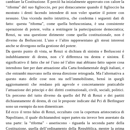
cambiare la Costituzione. E perciò ha inizialmente approvato con calore la
“riforma” del suo figlioccio, per poi distaccarsene quando il figlioccio ha
mostrato i denti facendo intendere di non voler spartire il potere con
nessuno. Una vicenda molto istruttiva, che conferma i seguenti dati di
fatto: questa “riforma”, come quella berlusconiana, è una consistente
operazione di potere, volta a restringere la partecipazione democratica;
Renzi, su una questione dirimente come quella costituzionale, non è
diverso da Berlusconi. L’uno e l’altro rappresentano gli stessi interessi
anche se divergono nella gestione del potere.
Da questo punto di vista, se Renzi si dichiara di sinistra e Berlusconi è
indubbiamente di destra, non c’è differenza tra destra e sinistra. È
significativo il fatto che né l’uno né l’altro mai abbiano fatto sapere cosa
intendono fare per dare attuazione alla Carta fondamentale degli italiani, e
che entrambi muovano nella stessa direzione retrograda. Ma l’alternativa a
questo stato delle cose non sta nell’immobilismo, bensì in quegli
aggiornamenti che rendano più agevole e concretamente praticabile
l’attuazione dei principi e dei diritti costituzionali, civili, sociali, politici.
Un percorso del tutto diverso da quello del Pd di Renzi e dei partiti
dichiaratamente di destra, di cui le proposte indicate dal Pci di Berlinguer
sono un esempio da non dimenticare.
Ed ecco il terzo falso di Renzi, occultato con la copertura aristocratica di
Napolitano, il quale dichiarandosi super partes sta invece ben assestato da
una parte: la “riforma” - asseriscono - riguarda la seconda parte della
Costituzione, quella dell’ordinamento della Repubblica, mentre la prima