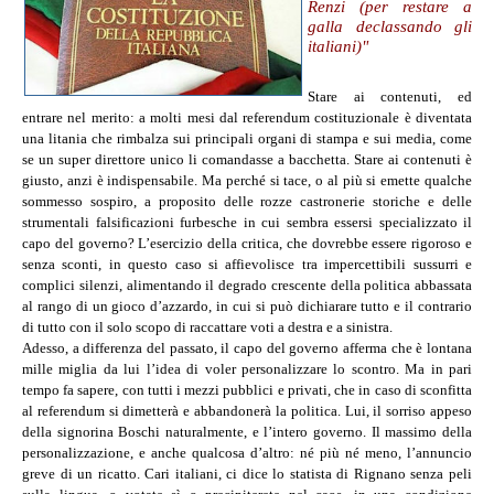
Renzi (per restare a
galla declassando gli
italiani)"
Stare ai contenuti, ed
entrare nel merito: a molti mesi dal referendum costituzionale è diventata
una litania che rimbalza sui principali organi di stampa e sui media, come
se un super direttore unico li comandasse a bacchetta. Stare ai contenuti è
giusto, anzi è indispensabile. Ma perché si tace, o al più si emette qualche
sommesso sospiro, a proposito delle rozze castronerie storiche e delle
strumentali falsificazioni furbesche in cui sembra essersi specializzato il
capo del governo? L’esercizio della critica, che dovrebbe essere rigoroso e
senza sconti, in questo caso si affievolisce tra impercettibili sussurri e
complici silenzi, alimentando il degrado crescente della politica abbassata
al rango di un gioco d’azzardo, in cui si può dichiarare tutto e il contrario
di tutto con il solo scopo di raccattare voti a destra e a sinistra.
Adesso, a differenza del passato, il capo del governo afferma che è lontana
mille miglia da lui l’idea di voler personalizzare lo scontro. Ma in pari
tempo fa sapere, con tutti i mezzi pubblici e privati, che in caso di sconfitta
al referendum si dimetterà e abbandonerà la politica. Lui, il sorriso appeso
della signorina Boschi naturalmente, e l’intero governo. Il massimo della
personalizzazione, e anche qualcosa d’altro: né più né meno, l’annuncio
greve di un ricatto. Cari italiani, ci dice lo statista di Rignano senza peli