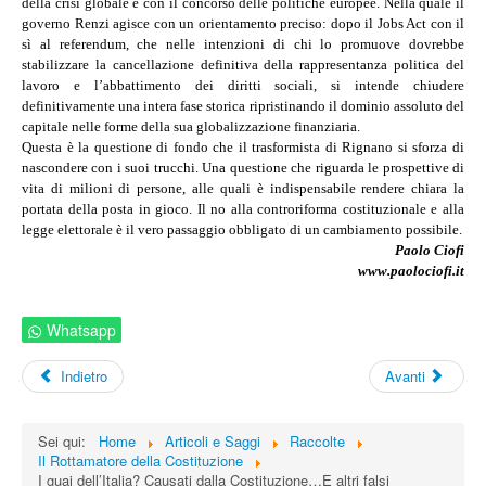
della crisi globale e con il concorso delle politiche europee. Nella quale il
governo Renzi agisce con un orientamento preciso: dopo il Jobs Act con il
sì al referendum, che nelle intenzioni di chi lo promuove dovrebbe
stabilizzare la cancellazione definitiva della rappresentanza politica del
lavoro e l’abbattimento dei diritti sociali, si intende chiudere
definitivamente una intera fase storica ripristinando il dominio assoluto del
capitale nelle forme della sua globalizzazione finanziaria.
Questa è la questione di fondo che il trasformista di Rignano si sforza di
nascondere con i suoi trucchi. Una questione che riguarda le prospettive di
vita di milioni di persone, alle quali è indispensabile rendere chiara la
portata della posta in gioco. Il no alla controriforma costituzionale e alla
legge elettorale è il vero passaggio obbligato di un cambiamento possibile.
Paolo Ciofi
www.paolociofi.it
Whatsapp
Indietro
Avanti
Sei qui:
Home
Articoli e Saggi
Raccolte
Il Rottamatore della Costituzione
I guai dell’Italia? Causati dalla Costituzione…E altri falsi