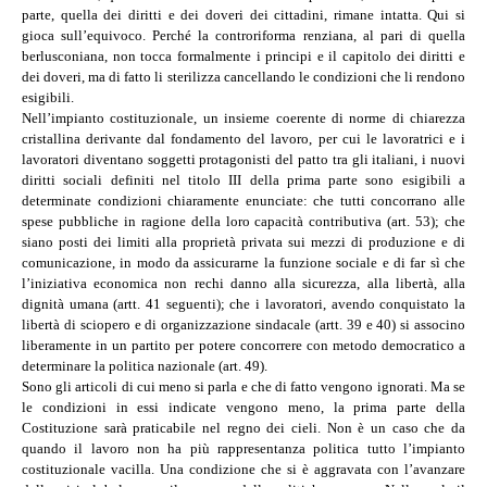
parte, quella dei diritti e dei doveri dei cittadini, rimane intatta. Qui si
gioca sull’equivoco. Perché la controriforma renziana, al pari di quella
berlusconiana, non tocca formalmente i principi e il capitolo dei diritti e
dei doveri, ma di fatto li sterilizza cancellando le condizioni che li rendono
esigibili.
Nell’impianto costituzionale, un insieme coerente di norme di chiarezza
cristallina derivante dal fondamento del lavoro, per cui le lavoratrici e i
lavoratori diventano soggetti protagonisti del patto tra gli italiani, i nuovi
diritti sociali definiti nel titolo III della prima parte sono esigibili a
determinate condizioni chiaramente enunciate: che tutti concorrano alle
spese pubbliche in ragione della loro capacità contributiva (art. 53); che
siano posti dei limiti alla proprietà privata sui mezzi di produzione e di
comunicazione, in modo da assicurarne la funzione sociale e di far sì che
l’iniziativa economica non rechi danno alla sicurezza, alla libertà, alla
dignità umana (artt. 41 seguenti); che i lavoratori, avendo conquistato la
libertà di sciopero e di organizzazione sindacale (artt. 39 e 40) si associno
liberamente in un partito per potere concorrere con metodo democratico a
determinare la politica nazionale (art. 49).
Sono gli articoli di cui meno si parla e che di fatto vengono ignorati. Ma se
le condizioni in essi indicate vengono meno, la prima parte della
Costituzione sarà praticabile nel regno dei cieli. Non è un caso che da
quando il lavoro non ha più rappresentanza politica tutto l’impianto
costituzionale vacilla. Una condizione che si è aggravata con l’avanzare