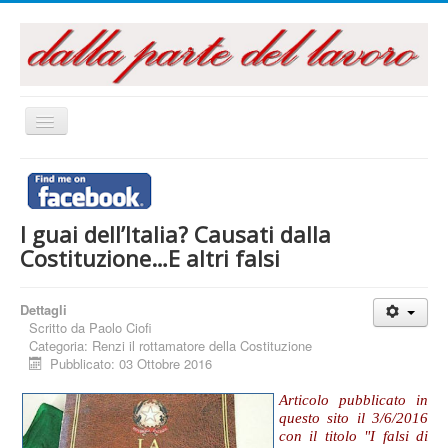
Cambia
navigazione
Home
Questo sito
I guai dell’Italia? Causati dalla
Articoli e Saggi
Costituzione…E altri falsi
Interventi e Relazioni
Libri e Pubblicazioni
Dettagli
Scritto da
Paolo Ciofi
Audiovisivi
Categoria:
Renzi il rottamatore della Costituzione
Pubblicato: 03 Ottobre 2016
Archivi
Articolo pubblicato in
La campagna referendaria 2016
questo sito il 3/6/2016
con il titolo "I falsi di