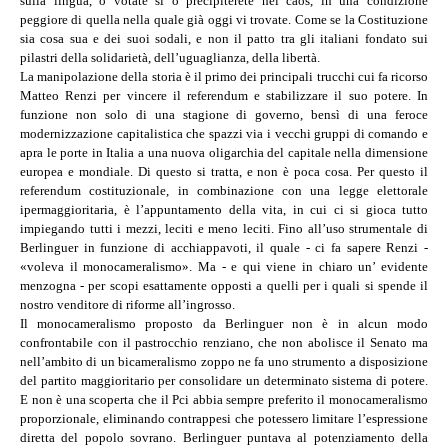
sulla lingua, o votate sì o precipiterete nel caos, in una condizione
peggiore di quella nella quale già oggi vi trovate. Come se la Costituzione
sia cosa sua e dei suoi sodali, e non il patto tra gli italiani fondato sui
pilastri della solidarietà, dell’uguaglianza, della libertà.
La manipolazione della storia è il primo dei principali trucchi cui fa ricorso
Matteo Renzi per vincere il referendum e stabilizzare il suo potere. In
funzione non solo di una stagione di governo, bensì di una feroce
modernizzazione capitalistica che spazzi via i vecchi gruppi di comando e
apra le porte in Italia a una nuova oligarchia del capitale nella dimensione
europea e mondiale. Di questo si tratta, e non è poca cosa. Per questo il
referendum costituzionale, in combinazione con una legge elettorale
ipermaggioritaria, è l’appuntamento della vita, in cui ci si gioca tutto
impiegando tutti i mezzi, leciti e meno leciti. Fino all’uso strumentale di
Berlinguer in funzione di acchiappavoti, il quale - ci fa sapere Renzi -
«voleva il monocameralismo». Ma - e qui viene in chiaro un’ evidente
menzogna - per scopi esattamente opposti a quelli per i quali si spende il
nostro venditore di riforme all’ingrosso.
Il monocameralismo proposto da Berlinguer non è in alcun modo
confrontabile con il pastrocchio renziano, che non abolisce il Senato ma
nell’ambito di un bicameralismo zoppo ne fa uno strumento a disposizione
del partito maggioritario per consolidare un determinato sistema di potere.
E non è una scoperta che il Pci abbia sempre preferito il monocameralismo
proporzionale, eliminando contrappesi che potessero limitare l’espressione
diretta del popolo sovrano. Berlinguer puntava al potenziamento della