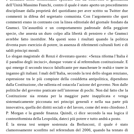
dell’Unità Massimo Franchi, contro il quale è stato aperto un procedimento
disciplinare dalla proprietà del quotidiano per aver scritto su Twitter due
commenti in difesa del segretario comunista. Con l’argomento che quei
commenti erano in contrasto con la linea editoriale del giornale fondato da
Gramsci. Un’assurdità e un comportamento padronale della peggiore
specie, che assesta un duro colpo alla libertà di pensiero e che Gramsci
avrebbe fatto inorridire. Ma questi sono i risultati quando la politica
diventa puro esercizio di potere, in assenza di riferimenti culturali forti e di
saldi principi morali.
Lo slogan magistrale di Renzi è diventato questo: «Senza riforma l’Italia è
il paradiso degli inciuci», dunque votate sì al referendum costituzionale. E
qui emerge il secondo trucco falsificante per mascherare le realtà e trarre in
inganno gli italiani. I mali dell’Italia, secondo la tesi dello slogan renziano,
espressione tra le più compiute della cosiddetta antipolitica, dipendono
dalla Costituzione, che rallenta ed ostacola l’azione del governo. Non dalle
politiche del governo praticate nell’interesse di pochi. Non dal fatto che la
Costituzione sia restata per la maggior parte inapplicata e venga
sistematicamente picconata nei principi generali e nella sua parte più
innovativa, quella dei diritti sociali e del lavoro, come del resto chiedono J.
P: Morgan e la grande finanza. Quindi, ci dice secondo la sua logica il
controriformista della Leopolda, dateci più potere e tutto andrà a posto.
È la stessa tesi sempre sostenuta da Berlusconi, il quale è stato
clamorosamente sconfitto nel referendum del 2006, quando ha tentato di