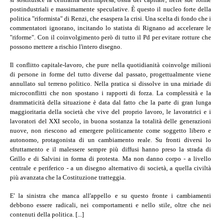
postindustriali e massimamente speculative. È questo il nucleo forte della
politica "riformista" di Renzi, che esaspera la crisi. Una scelta di fondo che i
commentatori ignorano, incitando lo statista di Rignano ad accelerare le
"riforme". Con il coinvolgimento però di tutto il Pd per evitare rotture che
possono mettere a rischio l'intero disegno.
Il conflitto capitale-lavoro, che pure nella quotidianità coinvolge milioni
di persone in forme del tutto diverse dal passato, progettualmente viene
annullato sul terreno politico. Nella pratica si dissolve in una miriade di
microconflitti che non spostano i rapporti di forza. La complessità e la
drammaticità della situazione è data dal fatto che la parte di gran lunga
maggioritaria della società che vive del proprio lavoro, le lavoratrici e i
lavoratori del XXI secolo, in buona sostanza la totalità delle generazioni
nuove, non riescono ad emergere politicamente come soggetto libero e
autonomo, protagonista di un cambiamento reale. Su fronti diversi lo
sfruttamento e il malessere sempre più diffusi hanno preso la strada di
Grillo e di Salvini in forma di protesta. Ma non danno corpo - a livello
centrale e periferico - a un disegno alternativo di società, a quella civiltà
più avanzata che la Costituzione tratteggia.
E' la sinistra che manca all'appello e su questo fronte i cambiamenti
debbono essere radicali, nei comportamenti e nello stile, oltre che nei
contenuti della politica. [...]