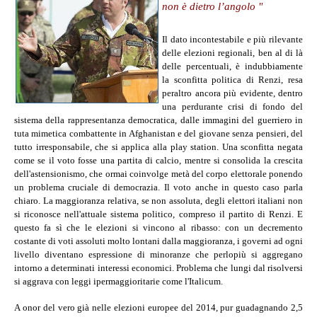
non è dietro l’angolo "
Il dato incontestabile e più rilevante
delle elezioni regionali, ben al di là
delle percentuali, è indubbiamente
la sconfitta politica di Renzi, resa
peraltro ancora più evidente, dentro
una perdurante crisi di fondo del
sistema della rappresentanza democratica, dalle immagini del guerriero in
tuta mimetica combattente in Afghanistan e del giovane senza pensieri, del
tutto irresponsabile, che si applica alla play station. Una sconfitta negata
come se il voto fosse una partita di calcio, mentre si consolida la crescita
dell'astensionismo, che ormai coinvolge metà del corpo elettorale ponendo
un problema cruciale di democrazia. Il voto anche in questo caso parla
chiaro. La maggioranza relativa, se non assoluta, degli elettori italiani non
si riconosce nell'attuale sistema politico, compreso il partito di Renzi. E
questo fa sì che le elezioni si vincono al ribasso: con un decremento
costante di voti assoluti molto lontani dalla maggioranza, i governi ad ogni
livello diventano espressione di minoranze che perlopiù si aggregano
intorno a determinati interessi economici. Problema che lungi dal risolversi
si aggrava con leggi ipermaggioritarie come l'Italicum.
A onor del vero già nelle elezioni europee del 2014, pur guadagnando 2,5