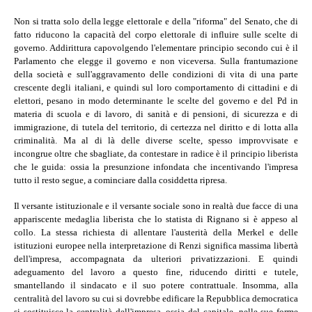
Non si tratta solo della legge elettorale e della "riforma" del Senato, che di
fatto riducono la capacità del corpo elettorale di influire sulle scelte di
governo. Addirittura capovolgendo l'elementare principio secondo cui è il
Parlamento che elegge il governo e non viceversa. Sulla frantumazione
della società e sull'aggravamento delle condizioni di vita di una parte
crescente degli italiani, e quindi sul loro comportamento di cittadini e di
elettori, pesano in modo determinante le scelte del governo e del Pd in
materia di scuola e di lavoro, di sanità e di pensioni, di sicurezza e di
immigrazione, di tutela del territorio, di certezza nel diritto e di lotta alla
criminalità. Ma al di là delle diverse scelte, spesso improvvisate e
incongrue oltre che sbagliate, da contestare in radice è il principio liberista
che le guida: ossia la presunzione infondata che incentivando l'impresa
tutto il resto segue, a cominciare dalla cosiddetta ripresa.
Il versante istituzionale e il versante sociale sono in realtà due facce di una
appariscente medaglia liberista che lo statista di Rignano si è appeso al
collo. La stessa richiesta di allentare l'austerità della Merkel e delle
istituzioni europee nella interpretazione di Renzi significa massima libertà
dell'impresa, accompagnata da ulteriori privatizzazioni. E quindi
adeguamento del lavoro a questo fine, riducendo diritti e tutele,
smantellando il sindacato e il suo potere contrattuale. Insomma, alla
centralità del lavoro su cui si dovrebbe edificare la Repubblica democratica
si sostituisce la centralità dell'impresa, ossia del capitale, nelle sue forme