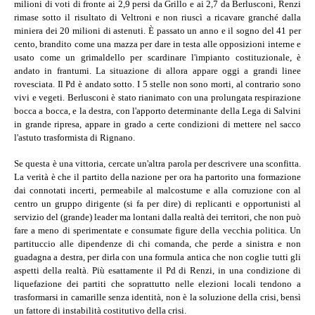
milioni di voti di fronte ai 2,9 persi da Grillo e ai 2,7 da Berlusconi, Renzi
rimase sotto il risultato di Veltroni e non riuscì a ricavare granché dalla
miniera dei 20 milioni di astenuti. È passato un anno e il sogno del 41 per
cento, brandito come una mazza per dare in testa alle opposizioni interne e
usato come un grimaldello per scardinare l'impianto costituzionale, è
andato in frantumi. La situazione di allora appare oggi a grandi linee
rovesciata. Il Pd è andato sotto. I 5 stelle non sono morti, al contrario sono
vivi e vegeti. Berlusconi è stato rianimato con una prolungata respirazione
bocca a bocca, e la destra, con l'apporto determinante della Lega di Salvini
in grande ripresa, appare in grado a certe condizioni di mettere nel sacco
l'astuto trasformista di Rignano.
Se questa è una vittoria, cercate un'altra parola per descrivere una sconfitta.
La verità è che il partito della nazione per ora ha partorito una formazione
dai connotati incerti, permeabile al malcostume e alla corruzione con al
centro un gruppo dirigente (si fa per dire) di replicanti e opportunisti al
servizio del (grande) leader ma lontani dalla realtà dei territori, che non può
fare a meno di sperimentate e consumate figure della vecchia politica. Un
partituccio alle dipendenze di chi comanda, che perde a sinistra e non
guadagna a destra, per dirla con una formula antica che non coglie tutti gli
aspetti della realtà. Più esattamente il Pd di Renzi, in una condizione di
liquefazione dei partiti che soprattutto nelle elezioni locali tendono a
trasformarsi in camarille senza identità, non è la soluzione della crisi, bensì
un fattore di instabilità costitutivo della crisi.