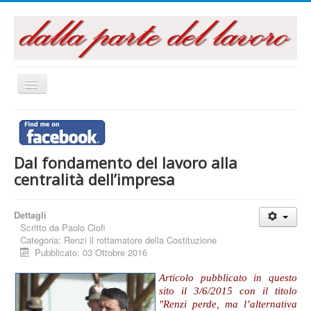
Cambia
navigazione
Home
Questo sito
Dal fondamento del lavoro alla
Articoli e Saggi
centralità dell’impresa
Interventi e Relazioni
Libri e Pubblicazioni
Dettagli
Scritto da
Paolo Ciofi
Audiovisivi
Categoria:
Renzi il rottamatore della Costituzione
Pubblicato: 03 Ottobre 2016
Archivi
Articolo pubblicato in questo
La campagna referendaria 2016
sito il 3/6/2015 con il titolo
"Renzi perde, ma l’alternativa